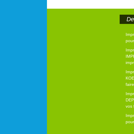
Der
Imp
pour
Impr
IMP
impr
Imp
KOE
fair
Imp
DEP
vos 
Imp
pour