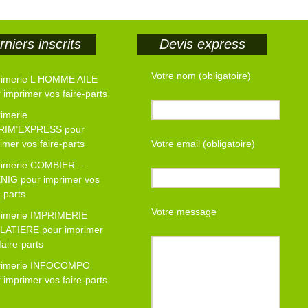
niers inscrits
Devis express
Votre nom (obligatoire)
rimerie L HOMME AILE
 imprimer vos faire-parts
imerie
RIM’EXPRESS pour
imer vos faire-parts
Votre email (obligatoire)
rimerie COMBIER –
NIG pour imprimer vos
e-parts
Votre message
rimerie IMPRIMERIE
LATIERE pour imprimer
faire-parts
rimerie INFOCOMPO
 imprimer vos faire-parts