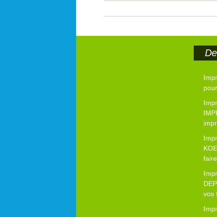
Der
Imp
pour
Impr
IMP
impr
Imp
KOE
fair
Imp
DEP
vos 
Imp