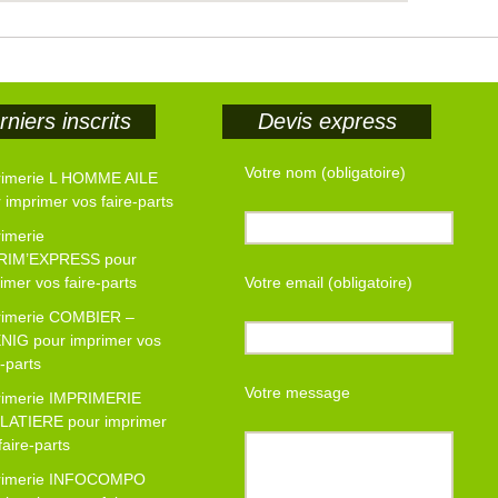
niers inscrits
Devis express
Votre nom (obligatoire)
rimerie L HOMME AILE
 imprimer vos faire-parts
imerie
RIM’EXPRESS pour
imer vos faire-parts
Votre email (obligatoire)
rimerie COMBIER –
NIG pour imprimer vos
e-parts
Votre message
rimerie IMPRIMERIE
LATIERE pour imprimer
faire-parts
rimerie INFOCOMPO