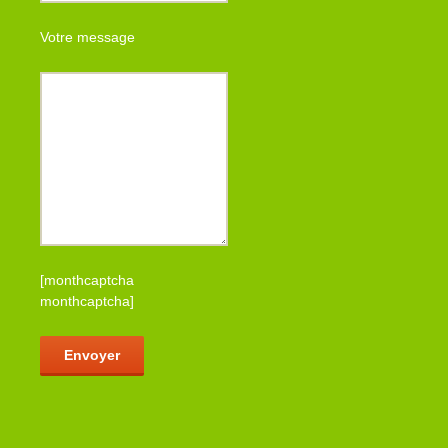
Votre message
[monthcaptcha
monthcaptcha]
Veuillez laisser ce champ vide.