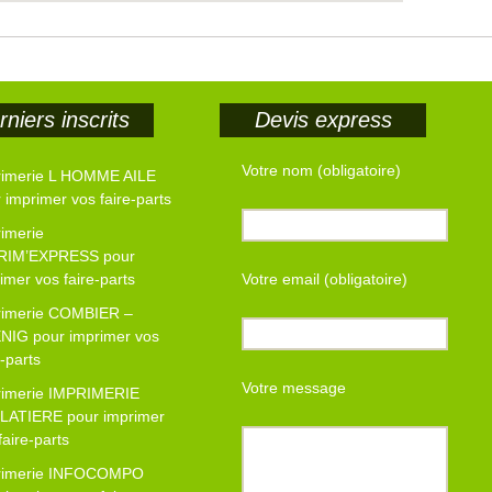
niers inscrits
Devis express
Votre nom (obligatoire)
rimerie L HOMME AILE
 imprimer vos faire-parts
imerie
RIM’EXPRESS pour
imer vos faire-parts
Votre email (obligatoire)
rimerie COMBIER –
NIG pour imprimer vos
e-parts
Votre message
rimerie IMPRIMERIE
LATIERE pour imprimer
faire-parts
rimerie INFOCOMPO