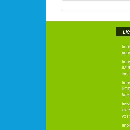
Der
Imp
pour
Impr
IMP
impr
Imp
KOE
fair
Imp
DEP
vos 
Imp