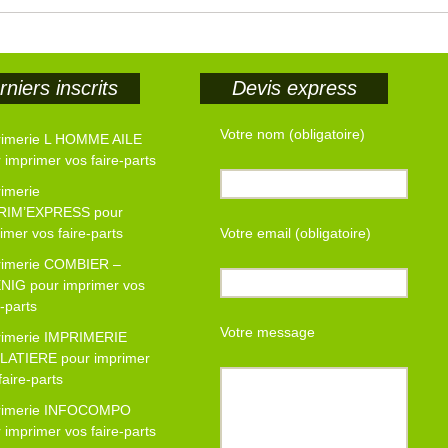
niers inscrits
Devis express
Votre nom (obligatoire)
rimerie L HOMME AILE
 imprimer vos faire-parts
imerie
RIM’EXPRESS pour
imer vos faire-parts
Votre email (obligatoire)
rimerie COMBIER –
NIG pour imprimer vos
e-parts
Votre message
rimerie IMPRIMERIE
LATIERE pour imprimer
faire-parts
rimerie INFOCOMPO
 imprimer vos faire-parts