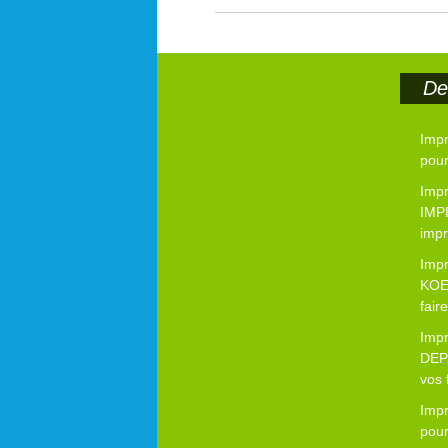
Der
Imp
pour
Impr
IMP
impr
Imp
KOE
fair
Imp
DEP
vos 
Imp
pour