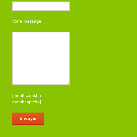
Votre message
[monthcaptcha
monthcaptcha]
Veuillez laisser ce champ vide.