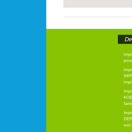
Der
Imp
pour
Impr
IMP
impr
Imp
KOE
fair
Imp
DEP
vos 